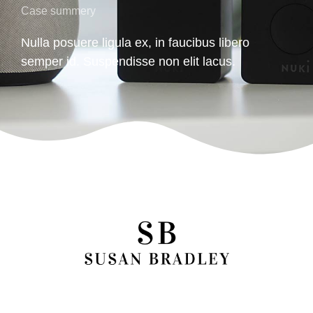
Case summery
Nulla posuere ligula ex, in faucibus libero
semper id. Suspendisse non elit lacus.