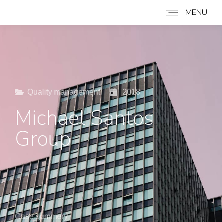
MENU
Quality management
2018
Michael Santos
Group
Case summery